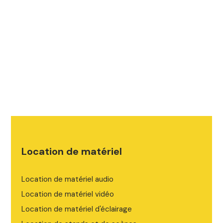
L
o
c
a
t
i
o
n
d
e
m
a
t
é
r
i
e
l
Location de matériel audio
Location de matériel vidéo
Location de matériel d'éclairage