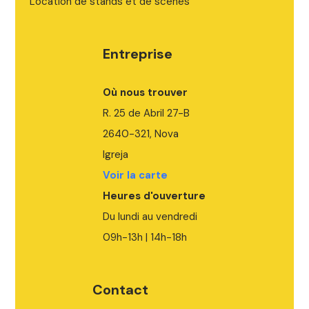
Location de stands et de scènes
E
n
t
r
e
p
r
i
s
e
Où nous trouver
R. 25 de Abril 27-B
2640-321, Nova
Igreja
Voir la carte
Heures d'ouverture
Du lundi au vendredi
09h-13h | 14h-18h
C
o
n
t
a
c
t